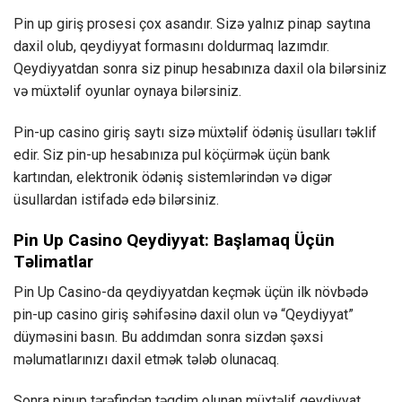
Pin up giriş prosesi çox asandır. Sizə yalnız pinap saytına
daxil olub, qeydiyyat formasını doldurmaq lazımdır.
Qeydiyyatdan sonra siz pinup hesabınıza daxil ola bilərsiniz
və müxtəlif oyunlar oynaya bilərsiniz.
Pin-up casino giriş saytı sizə müxtəlif ödəniş üsulları təklif
edir. Siz pin-up hesabınıza pul köçürmək üçün bank
kartından, elektronik ödəniş sistemlərindən və digər
üsullardan istifadə edə bilərsiniz.
Pin Up Casino Qeydiyyat: Başlamaq Üçün
Təlimatlar
Pin Up Casino-da qeydiyyatdan keçmək üçün ilk növbədə
pin-up casino giriş səhifəsinə daxil olun və “Qeydiyyat”
düyməsini basın. Bu addımdan sonra sizdən şəxsi
məlumatlarınızı daxil etmək tələb olunacaq.
Sonra pinup tərəfindən təqdim olunan müxtəlif qeydiyyat