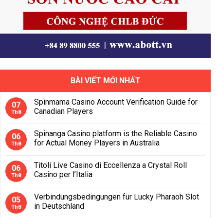
BÀI VIẾT MỚI NHẤT
Spinmama Casino Account Verification Guide for
07
Canadian Players
Th8
Spinanga Casino platform is the Reliable Casino
06
for Actual Money Players in Australia
Th8
Titoli Live Casino di Eccellenza a Crystal Roll
06
Casino per l’Italia
Th8
Verbindungsbedingungen für Lucky Pharaoh Slot
05
in Deutschland
Th8