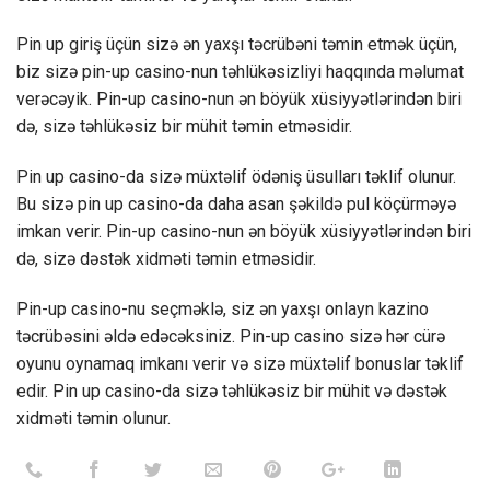
Pin up giriş üçün sizə ən yaxşı təcrübəni təmin etmək üçün,
biz sizə pin-up casino-nun təhlükəsizliyi haqqında məlumat
verəcəyik. Pin-up casino-nun ən böyük xüsiyyətlərindən biri
də, sizə təhlükəsiz bir mühit təmin etməsidir.
Pin up casino-da sizə müxtəlif ödəniş üsulları təklif olunur.
Bu sizə pin up casino-da daha asan şəkildə pul köçürməyə
imkan verir. Pin-up casino-nun ən böyük xüsiyyətlərindən biri
də, sizə dəstək xidməti təmin etməsidir.
Pin-up casino-nu seçməklə, siz ən yaxşı onlayn kazino
təcrübəsini əldə edəcəksiniz. Pin-up casino sizə hər cürə
oyunu oynamaq imkanı verir və sizə müxtəlif bonuslar təklif
edir. Pin up casino-da sizə təhlükəsiz bir mühit və dəstək
xidməti təmin olunur.