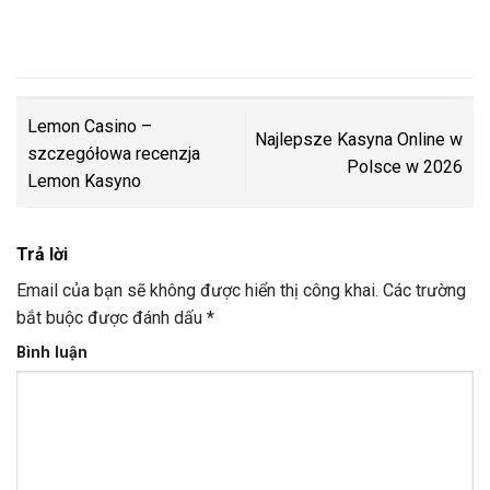
Lemon Casino –
Najlepsze Kasyna Online w
szczegółowa recenzja
Polsce w 2026
Lemon Kasyno
Trả lời
Email của bạn sẽ không được hiển thị công khai.
Các trường
bắt buộc được đánh dấu
*
Bình luận