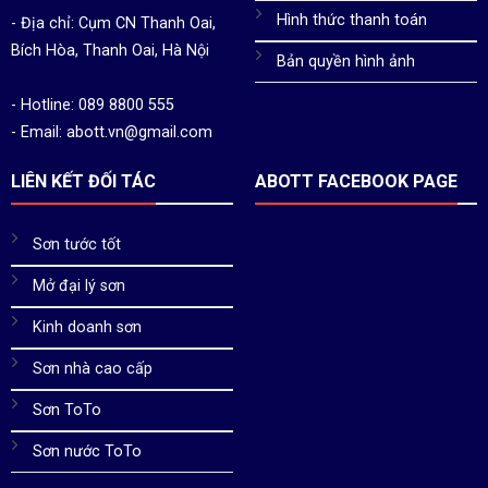
Hình thức thanh toán
- Địa chỉ: Cụm CN Thanh Oai,
Bích Hòa, Thanh Oai, Hà Nội
Bản quyền hình ảnh
- Hotline: 089 8800 555
- Email: abott.vn@gmail.com
LIÊN KẾT ĐỐI TÁC
ABOTT FACEBOOK PAGE
Sơn tước tốt
Mở đại lý sơn
Kinh doanh sơn
Sơn nhà cao cấp
Sơn ToTo
Sơn nước ToTo