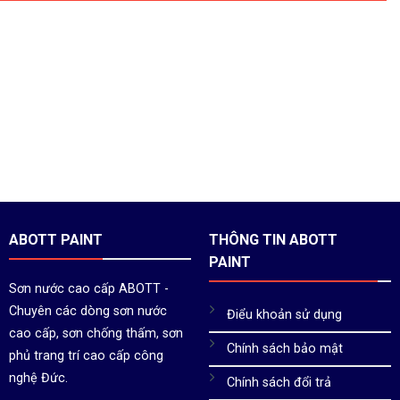
ABOTT PAINT
THÔNG TIN ABOTT
PAINT
Sơn nước cao cấp ABOTT -
Chuyên các dòng sơn nước
Điểu khoản sử dụng
cao cấp, sơn chống thấm, sơn
Chính sách bảo mật
phủ trang trí cao cấp công
nghệ Đức.
Chính sách đổi trả