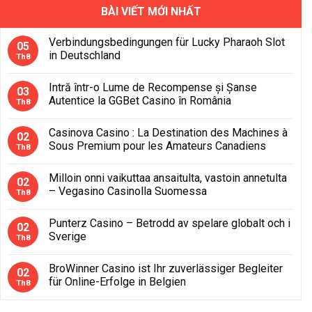
BÀI VIẾT MỚI NHẤT
Verbindungsbedingungen für Lucky Pharaoh Slot
05
in Deutschland
Th8
Intră într-o Lume de Recompense și Șanse
03
Autentice la GGBet Casino în România
Th8
Casinova Casino : La Destination des Machines à
02
Sous Premium pour les Amateurs Canadiens
Th8
Milloin onni vaikuttaa ansaitulta, vastoin annetulta
02
– Vegasino Casinolla Suomessa
Th8
Punterz Casino – Betrodd av spelare globalt och i
02
Sverige
Th8
BroWinner Casino ist Ihr zuverlässiger Begleiter
02
für Online-Erfolge in Belgien
Th8