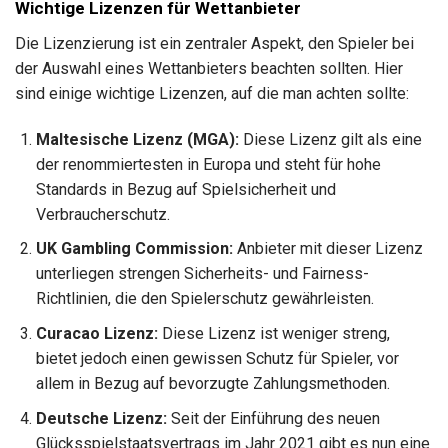
Wichtige Lizenzen für Wettanbieter
Die Lizenzierung ist ein zentraler Aspekt, den Spieler bei
der Auswahl eines Wettanbieters beachten sollten. Hier
sind einige wichtige Lizenzen, auf die man achten sollte:
Maltesische Lizenz (MGA):
Diese Lizenz gilt als eine
der renommiertesten in Europa und steht für hohe
Standards in Bezug auf Spielsicherheit und
Verbraucherschutz.
UK Gambling Commission:
Anbieter mit dieser Lizenz
unterliegen strengen Sicherheits- und Fairness-
Richtlinien, die den Spielerschutz gewährleisten.
Curacao Lizenz:
Diese Lizenz ist weniger streng,
bietet jedoch einen gewissen Schutz für Spieler, vor
allem in Bezug auf bevorzugte Zahlungsmethoden.
Deutsche Lizenz:
Seit der Einführung des neuen
Glücksspielstaatsvertrags im Jahr 2021 gibt es nun eine