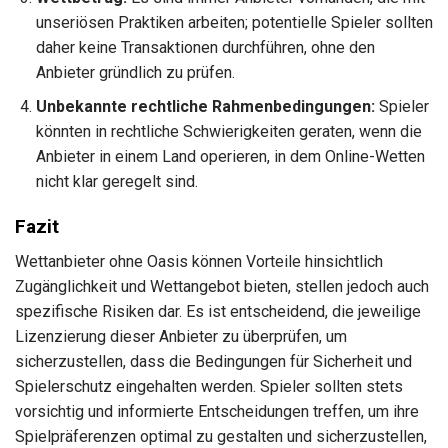
unseriösen Praktiken arbeiten; potentielle Spieler sollten
daher keine Transaktionen durchführen, ohne den
Anbieter gründlich zu prüfen.
Unbekannte rechtliche Rahmenbedingungen:
Spieler
könnten in rechtliche Schwierigkeiten geraten, wenn die
Anbieter in einem Land operieren, in dem Online-Wetten
nicht klar geregelt sind.
Fazit
Wettanbieter ohne Oasis können Vorteile hinsichtlich
Zugänglichkeit und Wettangebot bieten, stellen jedoch auch
spezifische Risiken dar. Es ist entscheidend, die jeweilige
Lizenzierung dieser Anbieter zu überprüfen, um
sicherzustellen, dass die Bedingungen für Sicherheit und
Spielerschutz eingehalten werden. Spieler sollten stets
vorsichtig und informierte Entscheidungen treffen, um ihre
Spielpräferenzen optimal zu gestalten und sicherzustellen,