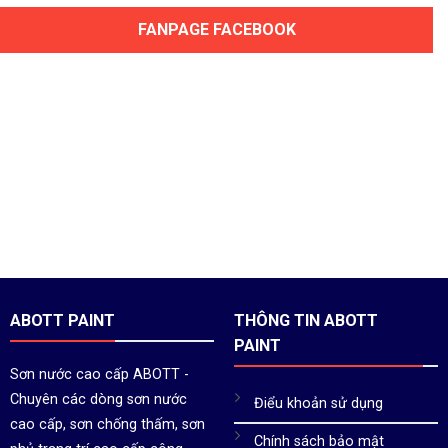
FANPAGE FACEBOOK
ABOTT PAINT
THÔNG TIN ABOTT
PAINT
Sơn nước cao cấp ABOTT -
Chuyên các dòng sơn nước
Điểu khoản sử dụng
cao cấp, sơn chống thấm, sơn
Chính sách bảo mật