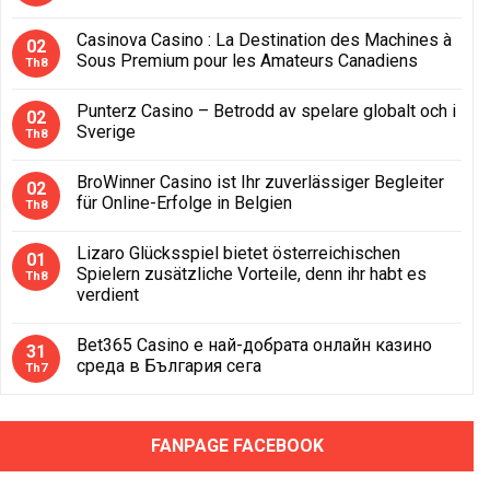
Casinova Casino : La Destination des Machines à
02
Sous Premium pour les Amateurs Canadiens
Th8
Punterz Casino – Betrodd av spelare globalt och i
02
Sverige
Th8
BroWinner Casino ist Ihr zuverlässiger Begleiter
02
für Online-Erfolge in Belgien
Th8
Lizaro Glücksspiel bietet österreichischen
01
Spielern zusätzliche Vorteile, denn ihr habt es
Th8
verdient
Bet365 Casino е най-добрата онлайн казино
31
среда в България сега
Th7
FANPAGE FACEBOOK