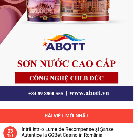
BÀI VIẾT MỚI NHẤT
Intră într-o Lume de Recompense și Șanse
03
Autentice la GGBet Casino în România
Th8