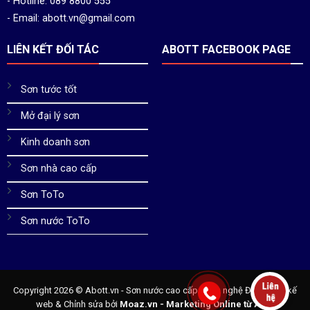
- Hotline: 089 8800 555
- Email: abott.vn@gmail.com
LIÊN KẾT ĐỐI TÁC
ABOTT FACEBOOK PAGE
Sơn tước tốt
Mở đại lý sơn
Kinh doanh sơn
Sơn nhà cao cấp
Sơn ToTo
Sơn nước ToTo
Copyright 2026 ©
Abott.vn - Sơn nước cao cấp công nghệ Đức
. Thiết kế
web & Chỉnh sửa bởi
Moaz.vn - Marketing Online từ A - Z