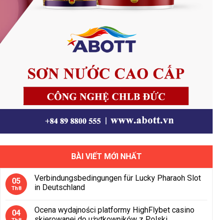
BÀI VIẾT MỚI NHẤT
Verbindungsbedingungen für Lucky Pharaoh Slot
05
in Deutschland
Th8
Ocena wydajności platformy HighFlybet casino
04
skierowanej do użytkowników z Polski