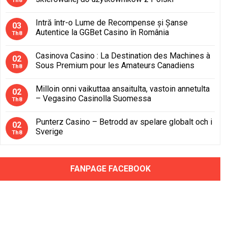
Th8
Intră într-o Lume de Recompense și Șanse
03
Autentice la GGBet Casino în România
Th8
Casinova Casino : La Destination des Machines à
02
Sous Premium pour les Amateurs Canadiens
Th8
Milloin onni vaikuttaa ansaitulta, vastoin annetulta
02
– Vegasino Casinolla Suomessa
Th8
Punterz Casino – Betrodd av spelare globalt och i
02
Sverige
Th8
FANPAGE FACEBOOK