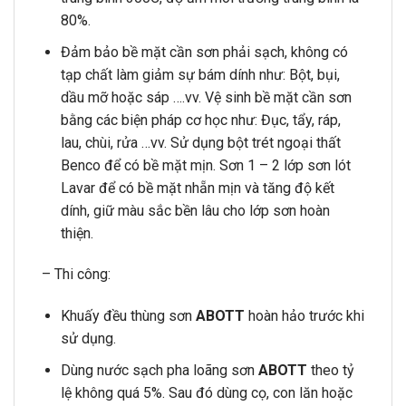
80%.
Đảm bảo bề mặt cần sơn phải sạch, không có
tạp chất làm giảm sự bám dính như: Bột, bụi,
dầu mỡ hoặc sáp ….vv. Vệ sinh bề mặt cần sơn
bằng các biện pháp cơ học như: Đục, tẩy, ráp,
lau, chùi, rửa …vv. Sử dụng bột trét ngoại thất
Benco để có bề mặt mịn. Sơn 1 – 2 lớp sơn lót
Lavar để có bề mặt nhẵn mịn và tăng độ kết
dính, giữ màu sắc bền lâu cho lớp sơn hoàn
thiện.
– Thi công:
Khuấy đều thùng sơn
ABOTT
hoàn hảo trước khi
sử dụng.
Dùng nước sạch pha loãng sơn
ABOTT
theo tỷ
lệ không quá 5%. Sau đó dùng cọ, con lăn hoặc