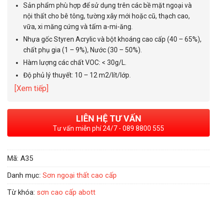
Sản phẩm phù hợp để sử dụng trên các bề mặt ngoại và
nội thất cho bê tông, tường xây mới hoặc cũ, thạch cao,
vữa, xi măng cứng và tấm a-mi-ăng.
Nhựa gốc Styren Acrylic và bột khoáng cao cấp (40 – 65%),
chất phụ gia (1 – 9%), Nước (30 – 50%).
Hàm lượng các chất VOC: < 30g/L.
Độ phủ lý thuyết: 10 – 12 m2/lít/lớp.
[Xem tiếp]
LIÊN HỆ TƯ VẤN
Tư vấn miễn phí 24/7 - 089 8800 555
Mã:
A35
Danh mục:
Sơn ngoại thất cao cấp
Từ khóa:
sơn cao cấp abott