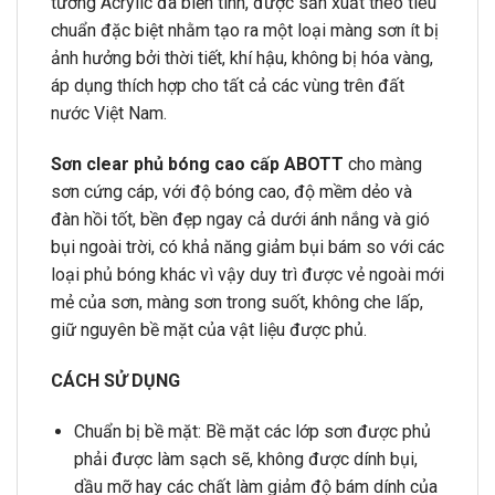
tương Acrylic đã biến tính, được sản xuất theo tiêu
chuẩn đặc biệt nhằm tạo ra một loại màng sơn ít bị
ảnh hưởng bởi thời tiết, khí hậu, không bị hóa vàng,
áp dụng thích hợp cho tất cả các vùng trên đất
nước Việt Nam.
Sơn clear phủ bóng cao cấp ABOTT
cho màng
sơn cứng cáp, với độ bóng cao, độ mềm dẻo và
đàn hồi tốt, bền đẹp ngay cả dưới ánh nắng và gió
bụi ngoài trời, có khả năng giảm bụi bám so với các
loại phủ bóng khác vì vậy duy trì được vẻ ngoài mới
mẻ của sơn, màng sơn trong suốt, không che lấp,
giữ nguyên bề mặt của vật liệu được phủ.
CÁCH SỬ DỤNG
Chuẩn bị bề mặt: Bề mặt các lớp sơn được phủ
phải được làm sạch sẽ, không được dính bụi,
dầu mỡ hay các chất làm giảm độ bám dính của